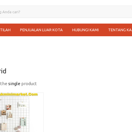
STILAH
PENJUALAN LUAR KOTA
HUBUNGI KAMI
TENTANG KA
rid
 the
single
product