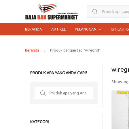
Search for:
BERANDA
ARTIKEL
PELANGGAN
ISTILAH-I
Beranda
Produk dengan tag “wiregrid”
wireg
PRODUK APA YANG ANDA CARI?
Showing
Search
for:
KATEGORI