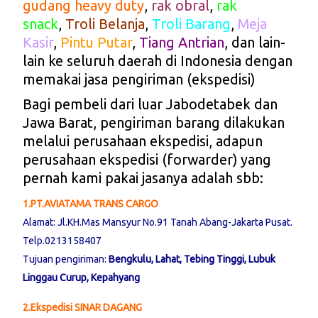
gudang heavy duty
,
rak obral
,
rak
snack
,
Troli Belanja
,
Troli Barang
,
Meja
Kasir
,
Pintu Putar
,
Tiang Antrian
, dan lain-
lain ke seluruh daerah di Indonesia dengan
memakai jasa pengiriman (ekspedisi)
Bagi pembeli dari luar Jabodetabek dan
Jawa Barat, pengiriman barang dilakukan
melalui perusahaan ekspedisi, adapun
perusahaan ekspedisi (forwarder) yang
pernah kami pakai jasanya adalah sbb:
1.PT.AVIATAMA TRANS CARGO
Alamat: Jl.KH.Mas Mansyur No.91 Tanah Abang-Jakarta Pusat.
Telp.0213158407
Tujuan pengiriman:
Bengkulu, Lahat, Tebing Tinggi, Lubuk
Linggau Curup, Kepahyang
2.Ekspedisi SINAR DAGANG