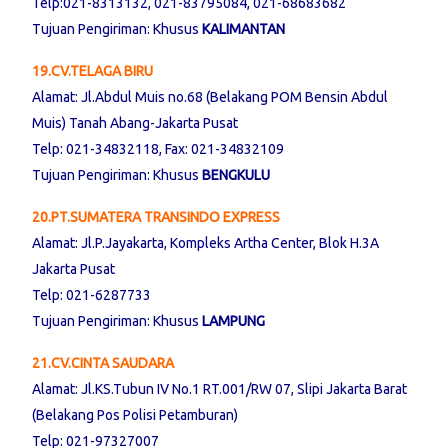
Telp:021-8313132, 021-83795084, 021-68683682
Tujuan Pengiriman: Khusus
KALIMANTAN
19.CV.TELAGA BIRU
Alamat: Jl.Abdul Muis no.68 (Belakang POM Bensin Abdul
Muis) Tanah Abang-Jakarta Pusat
Telp: 021-34832118, Fax: 021-34832109
Tujuan Pengiriman: Khusus
BENGKULU
20.PT.SUMATERA TRANSINDO EXPRESS
Alamat: Jl.P.Jayakarta, Kompleks Artha Center, Blok H.3A
Jakarta Pusat
Telp: 021-6287733
Tujuan Pengiriman: Khusus
LAMPUNG
21.CV.CINTA SAUDARA
Alamat: Jl.KS.Tubun IV No.1 RT.001/RW 07, Slipi Jakarta Barat
(Belakang Pos Polisi Petamburan)
Telp: 021-97327007