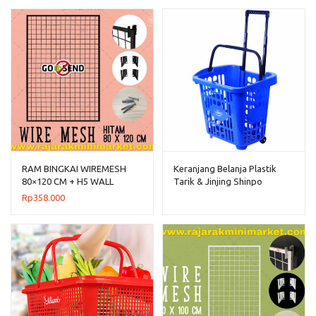
RAM BINGKAI WIREMESH
Keranjang Belanja Plastik
80×120 CM + H5 WALL
Tarik & Jinjing Shinpo
HITAM
Flamingo SIP 341
Rp
358.000