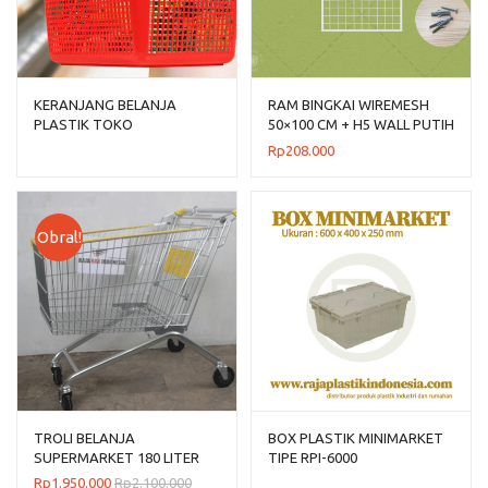
KERANJANG BELANJA
RAM BINGKAI WIREMESH
PLASTIK TOKO
50×100 CM + H5 WALL PUTIH
MINIMARKET LION STAR
Rp
208.000
TIPE MIAMI B-16
Obral!
TROLI BELANJA
BOX PLASTIK MINIMARKET
SUPERMARKET 180 LITER
TIPE RPI-6000
TIPE TS-180L RAJARAK
Rp
1.950.000
Rp
2.100.000