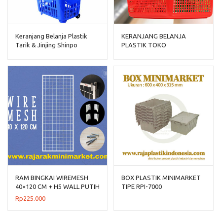
Keranjang Belanja Plastik
KERANJANG BELANJA
Tarik & Jinjing Shinpo
PLASTIK TOKO
Flamingo SIP 341
MINIMARKET LION STAR
TIPE MIAMI B-16
RAM BINGKAI WIREMESH
BOX PLASTIK MINIMARKET
40×120 CM + H5 WALL PUTIH
TIPE RPI-7000
Rp
225.000