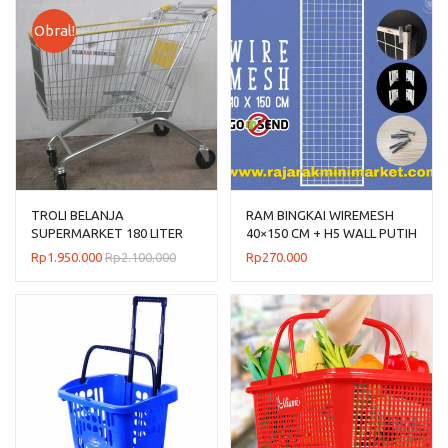
Obral!
TROLI BELANJA
RAM BINGKAI WIREMESH
SUPERMARKET 180 LITER
40×150 CM + H5 WALL PUTIH
TIPE TS-180L RAJARAK
Rp
1.950.000
Rp
2.100.000
Rp
270.000