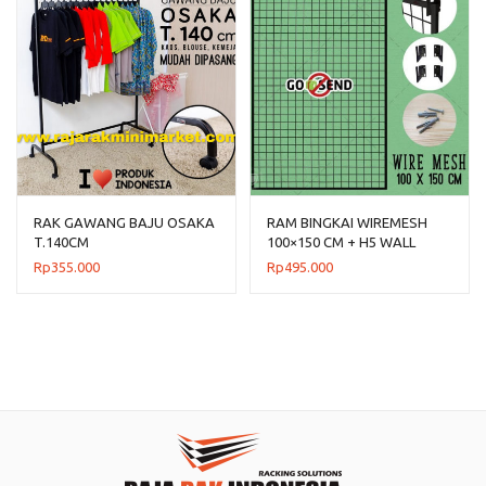
RAK GAWANG BAJU OSAKA
RAM BINGKAI WIREMESH
T.140CM
100×150 CM + H5 WALL
HITAM
Rp
355.000
Rp
495.000