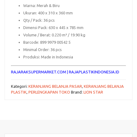
Warna:
Merah & Biru
Ukuran:
400 x 310 x 360 mm
Qty / Pack:
36 pcs
Dimensi Pack:
630 x 445 x 785 mm
Volume / Berat:
0.220 m³ / 19.90 kg
Barcode:
899 9979 00542 5
Minimal Order:
36 pcs
Produksi:
Made in Indonesia
RAJARAKSUPERMARKET.COM
|
RAJAPLASTIKINDONESIA.ID
Kategori:
KERANJANG BELANJA PASAR
,
KERANJANG BELANJA
PLASTIK
,
PERLENGKAPAN TOKO
Brand:
LION STAR