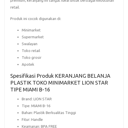
premium, keranjang ini sangat ideal untuk berbagai kebutuhan
retail.
Produk ini cocok digunakan di:
Minimarket
Supermarket
Swalayan
Toko retail
Toko grosir
Apotek
Spesifikasi Produk KERANJANG BELANJA
PLASTIK TOKO MINIMARKET LION STAR
TIPE MIAMI B-16
Brand:
LION STAR
Tipe:
MIAMI B-16
Bahan:
Plastik Berkualitas Tinggi
Fitur:
Handle
Keamanan:
BPA FREE