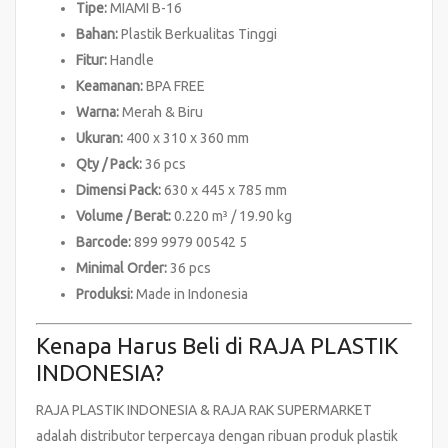
Tipe:
MIAMI B-16
Bahan:
Plastik Berkualitas Tinggi
Fitur:
Handle
Keamanan:
BPA FREE
Warna:
Merah & Biru
Ukuran:
400 x 310 x 360 mm
Qty / Pack:
36 pcs
Dimensi Pack:
630 x 445 x 785 mm
Volume / Berat:
0.220 m³ / 19.90 kg
Barcode:
899 9979 00542 5
Minimal Order:
36 pcs
Produksi:
Made in Indonesia
Kenapa Harus Beli di RAJA PLASTIK
INDONESIA?
RAJA PLASTIK INDONESIA & RAJA RAK SUPERMARKET
adalah distributor terpercaya dengan ribuan produk plastik