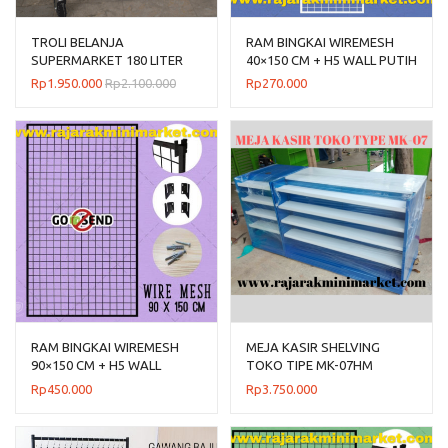
TROLI BELANJA
RAM BINGKAI WIREMESH
SUPERMARKET 180 LITER
40×150 CM + H5 WALL PUTIH
TIPE TS-180L RAJARAK
Rp
1.950.000
Rp
2.100.000
Rp
270.000
RAM BINGKAI WIREMESH
MEJA KASIR SHELVING
90×150 CM + H5 WALL
TOKO TIPE MK-07HM
HITAM
(NEW!!!)
Rp
450.000
Rp
3.750.000