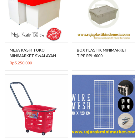
MEJA KASIR TOKO
BOX PLASTIK MINIMARKET
MINIMARKET SWALAYAN
TIPE RPI-6000
BAHAN BESI TIPE MK-05
Rp
5.250.000