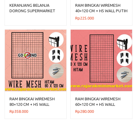
KERANJANG BELANJA
RAM BINGKAI WIREMESH
DORONG SUPERMARKET
40×120 CM + H5 WALL PUTIH
PLASTIK LION STAR BW-31
Rp
225.000
TROLLEY BASKET 36 S
RAM BINGKAI WIREMESH
RAM BINGKAI WIREMESH
80×120 CM + H5 WALL
60×120 CM + H5 WALL
HITAM
HITAM
Rp
358.000
Rp
280.000