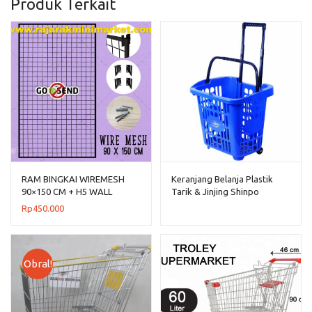
Produk Terkait
RAM BINGKAI WIREMESH
Keranjang Belanja Plastik
90×150 CM + H5 WALL
Tarik & Jinjing Shinpo
HITAM
Flamingo SIP 341
Rp
450.000
Obral!