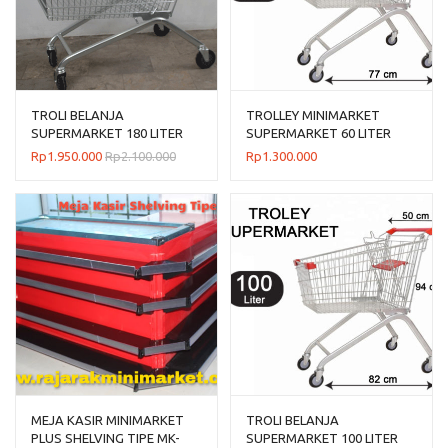
TROLI BELANJA
TROLLEY MINIMARKET
SUPERMARKET 180 LITER
SUPERMARKET 60 LITER
TIPE TS-180L RAJARAK
TIPE TS-60L RAJARAK
Rp
1.950.000
Rp
2.100.000
Rp
1.300.000
MEJA KASIR MINIMARKET
TROLI BELANJA
PLUS SHELVING TIPE MK-
SUPERMARKET 100 LITER