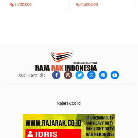
04AZ
TIPE TS-100L RAJARAK
Rp
5.700.000
Rp
1.500.000
Ikuti Kami di :
Rajarak.co.id