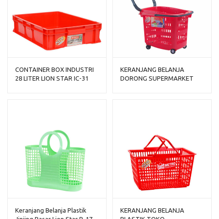
CONTAINER BOX INDUSTRI
KERANJANG BELANJA
28 LITER LION STAR IC-31
DORONG SUPERMARKET
FORTE CRATE 201
PLASTIK LION STAR BW-31
TROLLEY BASKET 36 S
Keranjang Belanja Plastik
KERANJANG BELANJA
Jinjing Pasar Lion Star B-17
PLASTIK TOKO