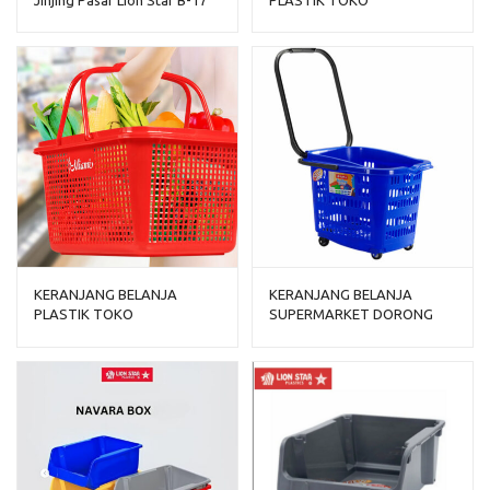
Viola Shopping Basket
MINIMARKET LION STAR
TIPE METRO B-22
KERANJANG BELANJA
KERANJANG BELANJA
PLASTIK TOKO
SUPERMARKET DORONG
MINIMARKET LION STAR
PLASTIK LION STAR BW-32
TIPE MIAMI B-16
TROLLEY BASKET 46 S