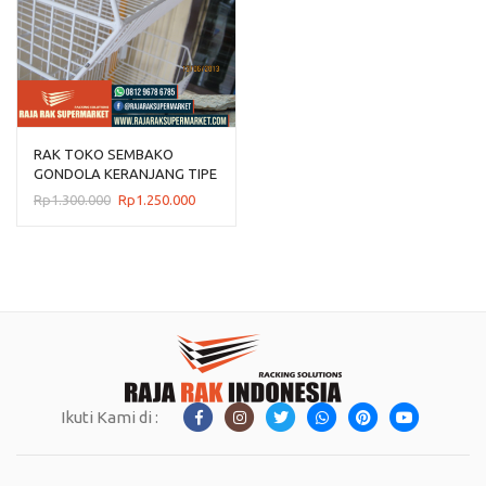
RAK TOKO SEMBAKO
GONDOLA KERANJANG TIPE
RR-13 RAJARAK
Harga
Harga
Rp
1.300.000
Rp
1.250.000
aslinya
saat
adalah:
ini
Rp1.300.000.
adalah:
Rp1.250.000.
Ikuti Kami di :