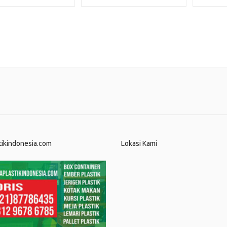
tikindonesia.com
Lokasi Kami