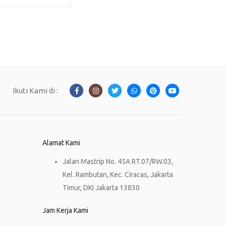
Ikuti Kami di :
Alamat Kami
Jalan Mastrip No. 45A RT.07/RW.03,
Kel. Rambutan, Kec. Ciracas, Jakarta
Timur, DKI Jakarta 13830
Jam Kerja Kami