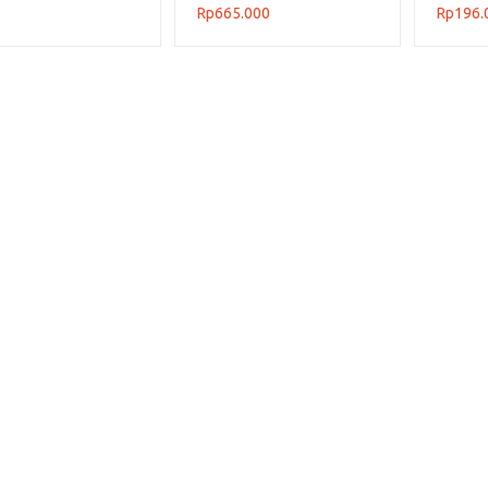
T TIPE 6000 & 7000
UKURAN 100x80x63,6 CM
PLASTI
Rp
665.000
Rp
196.
INDUST