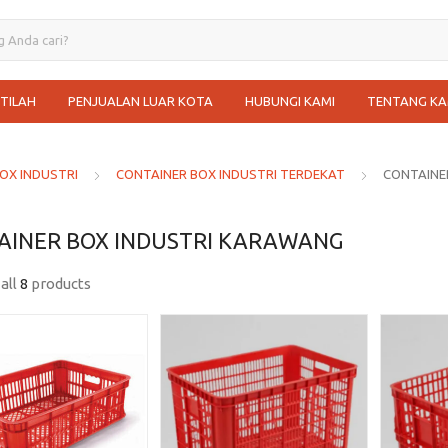
STILAH
PENJUALAN LUAR KOTA
HUBUNGI KAMI
TENTANG KA
OX INDUSTRI
CONTAINER BOX INDUSTRI TERDEKAT
CONTAINE
AINER BOX INDUSTRI KARAWANG
all
8
products