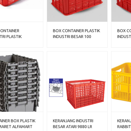
CONTAINER
BOX CONTAINER PLASTIK
BOX CO
TRI PLASTIK
INDUSTRI BESAR 100
INDUST
UBANG HANATA
LITER HDPE BIOPLAST
HDPE B
 (LARGE)
6238 UKURAN 62 x 43 x 38
UKURAN
cm
INER BOX PLASTIK
KERANJANG INDUSTRI
KERANJ
MARET ALFAMART
BESAR ATARI 9880 LR
RABBIT