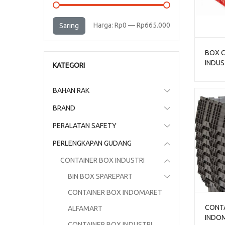
Harga
Harga
Harga:
Rp0
—
Rp665.000
Saring
terendah
tertinggi
BOX 
INDUS
KATEGORI
BERL
2000L
BAHAN RAK
BRAND
PERALATAN SAFETY
PERLENGKAPAN GUDANG
CONTAINER BOX INDUSTRI
BIN BOX SPAREPART
CONTAINER BOX INDOMARET
CONTA
ALFAMART
INDO
CONTAINER BOX INDUSTRI