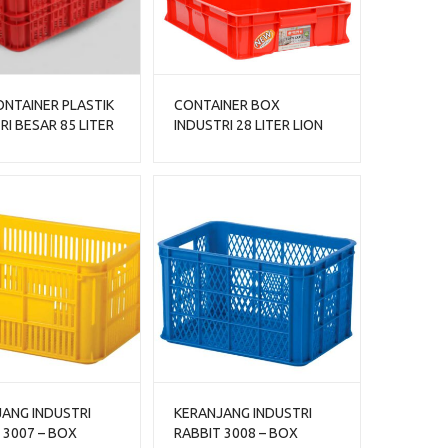
NTAINER PLASTIK
CONTAINER BOX
RI BESAR 85 LITER
INDUSTRI 28 LITER LION
IOPLAST 6232
STAR IC-31 FORTE CRATE
 62 x 43 x 32 CM
201
ANG INDUSTRI
KERANJANG INDUSTRI
 3007 – BOX
RABBIT 3008 – BOX