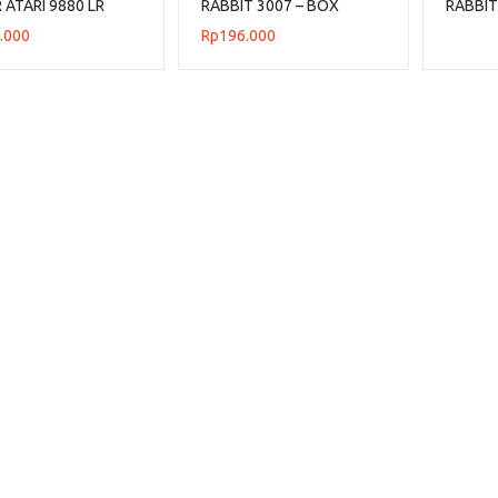
 ATARI 9880 LR
RABBIT 3007 – BOX
RABBIT
N 100x80x63,6 CM
PLASTIK CONTAINER
PLASTI
.000
Rp
196.000
INDUSTRIAL
INDUST
52x37x