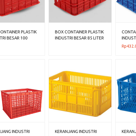
ONTAINER PLASTIK
BOX CONTAINER PLASTIK
CONTA
TRI BESAR 100
INDUSTRI BESAR 85 LITER
INDUST
 HDPE BIOPLAST
HDPE BIOPLAST 6232
LITER 
Rp
432.
UKURAN 62 x 43 x 38
UKURAN 62 x 43 x 32 CM
HANAT
JANG INDUSTRI
KERANJANG INDUSTRI
KERANJ