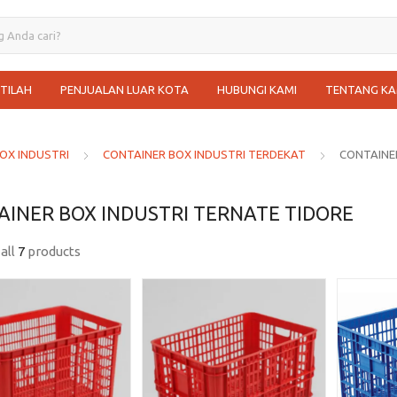
STILAH
PENJUALAN LUAR KOTA
HUBUNGI KAMI
TENTANG KA
OX INDUSTRI
CONTAINER BOX INDUSTRI TERDEKAT
CONTAINE
AINER BOX INDUSTRI TERNATE TIDORE
all
7
products