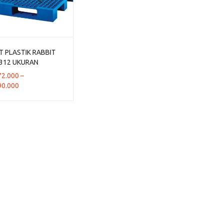
T PLASTIK RABBIT
312 UKURAN
20x13,2 CM
72.000
–
Rentang
90.000
harga:
Rp1.272.000
hingga
Rp1.590.000