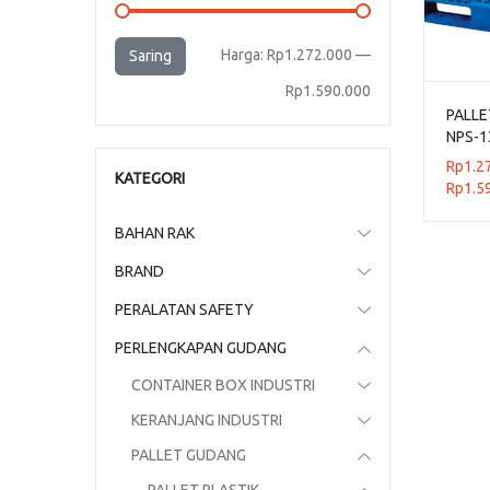
Harga
Harga
Harga:
Rp1.272.000
—
Saring
terendah
tertinggi
Rp1.590.000
PALLE
NPS-1
130x1
Rp
1.2
KATEGORI
Rp
1.5
BAHAN RAK
BRAND
PERALATAN SAFETY
PERLENGKAPAN GUDANG
CONTAINER BOX INDUSTRI
KERANJANG INDUSTRI
PALLET GUDANG