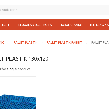
STILAH
PENJUALAN LUAR KOTA
HUBUNGI KAMI
TENTANG KA
ANG
PALLET PLASTIK
PALLET PLASTIK RABBIT
PALLET PLA
T PLASTIK 130x120
 the
single
product