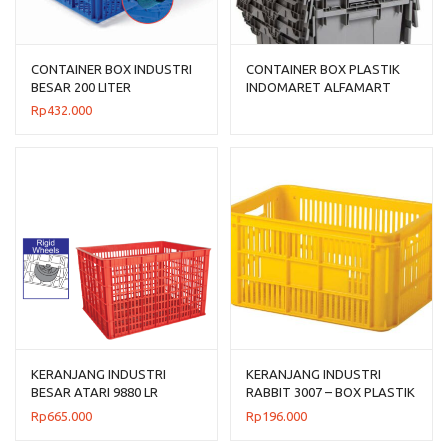
CONTAINER BOX INDUSTRI
CONTAINER BOX PLASTIK
BESAR 200 LITER
INDOMARET ALFAMART
BERLUBANG RODA HANATA
RABBIT TIPE 6000 & 7000
Rp
432.000
3001
KERANJANG INDUSTRI
KERANJANG INDUSTRI
BESAR ATARI 9880 LR
RABBIT 3007 – BOX PLASTIK
UKURAN 100x80x63,6 CM
CONTAINER INDUSTRIAL
Rp
665.000
Rp
196.000