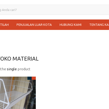
STILAH
PENJUALAN LUAR KOTA
HUBUNGI KAMI
TENTANG KA
TOKO MATERIAL
 the
single
product