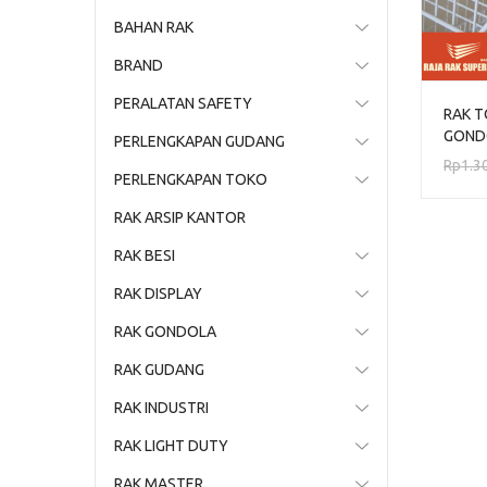
BAHAN RAK
BRAND
PERALATAN SAFETY
RAK 
GOND
PERLENGKAPAN GUDANG
TIPE 
Rp
1.3
PERLENGKAPAN TOKO
RAK ARSIP KANTOR
RAK BESI
RAK DISPLAY
RAK GONDOLA
RAK GUDANG
RAK INDUSTRI
RAK LIGHT DUTY
RAK MASTER