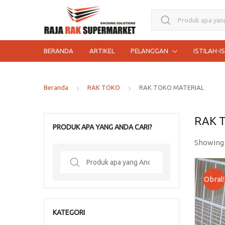
Search for:
BERANDA
ARTIKEL
PELANGGAN
ISTILAH-I
Beranda
RAK TOKO
RAK TOKO MATERIAL
RAK 
PRODUK APA YANG ANDA CARI?
Showing
Search
for:
Obral!
KATEGORI