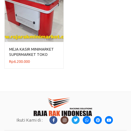
MEJA KASIR MINIMARKET
SUPERMARKET TOKO
MODERN TIPE MK-01BM
Rp
6.200.000
Ikuti Kami di :