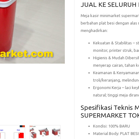
JUAL KE SELURUH
Meja kasir minimarket superma
berbahan plat besi
dengan
alas 
menghadirkan:
Kekuatan & Stabilitas
– s
monitor, printer struk, 
Higienis & Mudah Dibers
menyerap cairan, tahan ko
Keamanan & Kenyamana
troli/keranjang, melindu
Ergonomi Kerja
–
laci ke
natural; tinggi meja dira
Spesifikasi Tekni
SUPERMARKET TO
Kondisi
: 100% BARU
Material Body
:
PLAT BESI