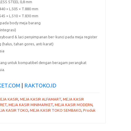
LESS STEEL 0,8 mm
440 × L.505 × T.880 mm
545 × L.510 × T.830 mm
pada body meja barang
integrasi)
keyboard
&
laci penyimpanan ber-kunci
pada meja register
g
(halus, tahan gores, anti karat)
sia
ancang untuk kompatibel dengan beragam perangkat
ia.
ET.COM
|
RAKTOKO.ID
EJA KASIR
,
MEJA KASIR ALFAMART
,
MEJA KASIR
ARET
,
MEJA KASIR MINIMARKET
,
MEJA KASIR MODERN
,
JA KASIR TOKO
,
MEJA KASIR TOKO SEMBAKO
,
Produk