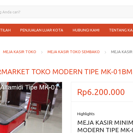
STILAH
PENJUALAN LUAR KOTA
HUBUNGI KAMI
TENTANG KA
MEJA KASIR TOKO
MEJA KASIR TOKO SEMBAKO
MEJA KASI
ERMARKET TOKO MODERN TIPE MK-01BM
Rp
6.200.000
Highlights
MEJA KASIR MINI
MODERN TIPE MK-