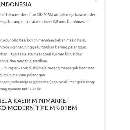
 INDONESIA
rket toko modern tipe MK-01BM
adalah
meja kasir modern
meja barang dari stainless steel 0,8 mm
. Kombinasi ini
truktur plat besi kokoh menahan beban mesin kasir,
barcode scanner, hingga tumpukan barang pelanggan.
ihkan
– top table stainless steel 0,8 mm licin, tidak
rosi, dan mudah disterilkan.
n
–
bumper karet
di sisi meja barang mencegah benturan
ngi meja maupun pelanggan.
yboard
pada meja register menjaga posisi mengetik tetap
ncang nyaman untuk kasir.
s MEJA KASIR MINIMARKET
KO MODERN TIPE MK-01BM