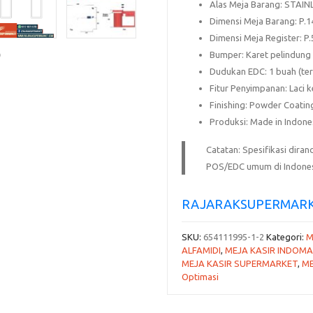
Alas Meja Barang
:
STAIN
Dimensi Meja Barang
:
P.1
Dimensi Meja Register
:
P.
Bumper
:
Karet pelindung
Dudukan EDC
:
1 buah
(ter
Fitur Penyimpanan
:
Laci 
Finishing
:
Powder Coatin
Produksi
:
Made in Indone
Catatan: Spesifikasi dir
POS/EDC umum di Indones
RAJARAKSUPERMARK
SKU:
654111995-1-2
Kategori:
M
ALFAMIDI
,
MEJA KASIR INDOM
MEJA KASIR SUPERMARKET
,
ME
Optimasi