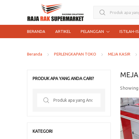
Search for:
BERANDA
ARTIKEL
PELANGGAN
ISTILAH-I
Beranda
PERLENGKAPAN TOKO
MEJA KASIR
MEJA
PRODUK APA YANG ANDA CARI?
Showing
Search
for:
KATEGORI