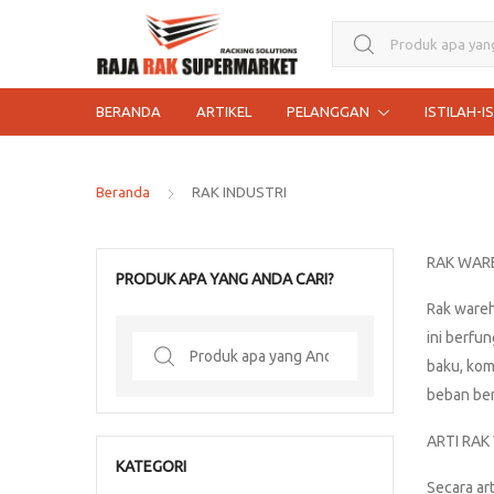
Search for:
BERANDA
ARTIKEL
PELANGGAN
ISTILAH-I
Beranda
RAK INDUSTRI
RAK WAR
PRODUK APA YANG ANDA CARI?
Rak wareh
ini berfu
Search
baku, kom
for:
beban ber
ARTI RAK
KATEGORI
Secara ar