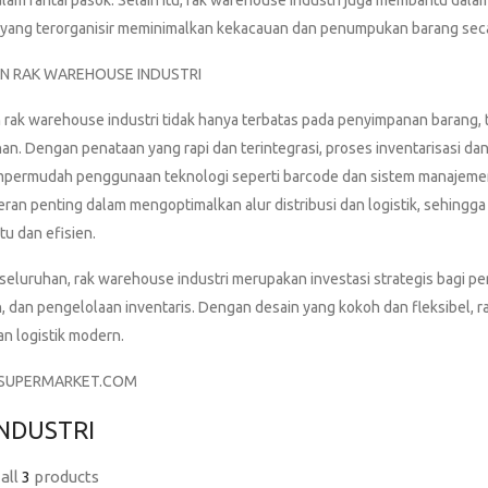
lam rantai pasok. Selain itu, rak warehouse industri juga membantu dala
yang terorganisir meminimalkan kekacauan dan penumpukan barang sec
N RAK WAREHOUSE INDUSTRI
rak warehouse industri tidak hanya terbatas pada penyimpanan barang
an. Dengan penataan yang rapi dan terintegrasi, proses inventarisasi 
permudah penggunaan teknologi seperti barcode dan sistem manajemen 
eran penting dalam mengoptimalkan alur distribusi dan logistik, sehing
tu dan efisien.
seluruhan, rak warehouse industri merupakan investasi strategis bagi p
 dan pengelolaan inventaris. Dengan desain yang kokoh dan fleksibel, ra
an logistik modern.
SUPERMARKET.COM
INDUSTRI
all
3
products