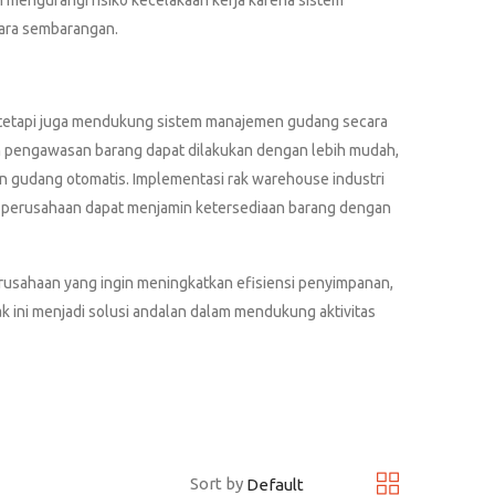
m mengurangi risiko kecelakaan kerja karena sistem
ara sembarangan.
, tetapi juga mendukung sistem manajemen gudang secara
dan pengawasan barang dapat dilakukan dengan lebih mudah,
gudang otomatis. Implementasi rak warehouse industri
ga perusahaan dapat menjamin ketersediaan barang dengan
erusahaan yang ingin meningkatkan efisiensi penyimpanan,
k ini menjadi solusi andalan dalam mendukung aktivitas
Sort by