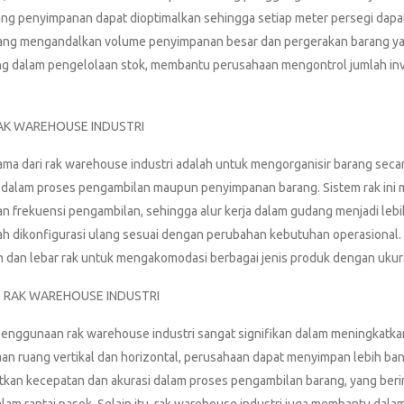
ruang penyimpanan dapat dioptimalkan sehingga setiap meter persegi dapat
yang mengandalkan volume penyimpanan besar dan pergerakan barang yan
 dalam pengelolaan stok, membantu perusahaan mengontrol jumlah inven
AK WAREHOUSE INDUSTRI
ama dari rak warehouse industri adalah untuk mengorganisir barang sec
dalam proses pengambilan maupun penyimpanan barang. Sistem rak ini
an frekuensi pengambilan, sehingga alur kerja dalam gudang menjadi lebih 
h dikonfigurasi ulang sesuai dengan perubahan kebutuhan operasional. 
n dan lebar rak untuk mengakomodasi berbagai jenis produk dengan ukur
 RAK WAREHOUSE INDUSTRI
enggunaan rak warehouse industri sangat signifikan dalam meningkatka
n ruang vertikal dan horizontal, perusahaan dapat menyimpan lebih bany
kan kecepatan dan akurasi dalam proses pengambilan barang, yang beri