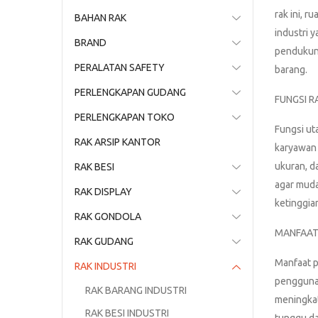
rak ini, 
BAHAN RAK
industri 
BRAND
pendukung
PERALATAN SAFETY
barang.
PERLENGKAPAN GUDANG
FUNGSI R
PERLENGKAPAN TOKO
Fungsi ut
RAK ARSIP KANTOR
karyawan 
ukuran, d
RAK BESI
agar muda
RAK DISPLAY
ketinggia
RAK GONDOLA
MANFAAT
RAK GUDANG
Manfaat p
RAK INDUSTRI
penggunaa
RAK BARANG INDUSTRI
meningkat
RAK BESI INDUSTRI