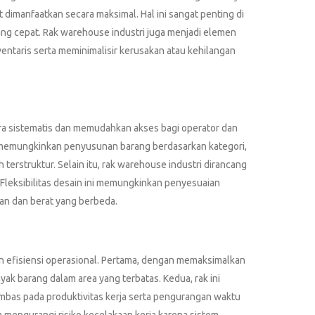
 dimanfaatkan secara maksimal. Hal ini sangat penting di
g cepat. Rak warehouse industri juga menjadi elemen
taris serta meminimalisir kerusakan atau kehilangan
ara sistematis dan memudahkan akses bagi operator dan
 memungkinkan penyusunan barang berdasarkan kategori,
terstruktur. Selain itu, rak warehouse industri dirancang
Fleksibilitas desain ini memungkinkan penyesuaian
an dan berat yang berbeda.
n efisiensi operasional. Pertama, dengan memaksimalkan
ak barang dalam area yang terbatas. Kedua, rak ini
mbas pada produktivitas kerja serta pengurangan waktu