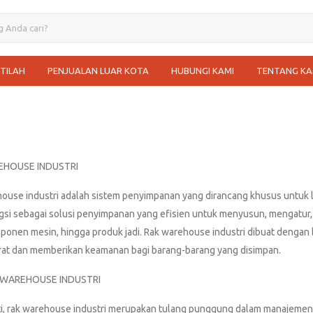
STILAH
PENJUALAN LUAR KOTA
HUBUNGI KAMI
TENTANG KA
EHOUSE INDUSTRI
ouse industri adalah sistem penyimpanan yang dirancang khusus untuk l
ngsi sebagai solusi penyimpanan yang efisien untuk menyusun, mengatur,
ponen mesin, hingga produk jadi. Rak warehouse industri dibuat deng
at dan memberikan keamanan bagi barang-barang yang disimpan.
 WAREHOUSE INDUSTRI
ti, rak warehouse industri merupakan tulang punggung dalam manajemen lo