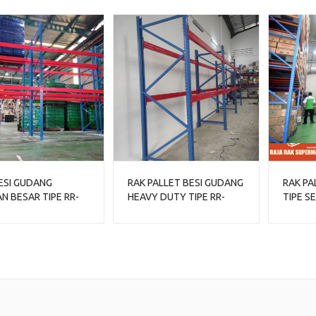
ESI GUDANG
RAK PALLET BESI GUDANG
RAK PA
N BESAR TIPE RR-
HEAVY DUTY TIPE RR-
TIPE S
KEKUATAN 1 TON
2000, LOAD 2 TON