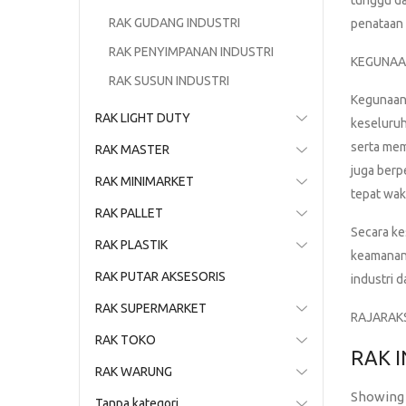
tunggu da
RAK GUDANG INDUSTRI
penataan 
RAK PENYIMPANAN INDUSTRI
KEGUNAA
RAK SUSUN INDUSTRI
Kegunaan 
RAK LIGHT DUTY
keseluruh
serta mem
RAK MASTER
juga berp
RAK MINIMARKET
tepat wak
RAK PALLET
Secara ke
RAK PLASTIK
keamanan,
RAK PUTAR AKSESORIS
industri d
RAK SUPERMARKET
RAJARAK
RAK TOKO
RAK 
RAK WARUNG
Showing 
Tanpa kategori