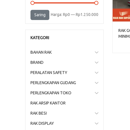
Harga
Harga
Harga:
Rp0
—
Rp1.250.000
Saring
terendah
tertinggi
RAK 
MINIM
KATEGORI
TOKO 
RR-15
BAHAN RAK
BRAND
PERALATAN SAFETY
PERLENGKAPAN GUDANG
PERLENGKAPAN TOKO
RAK ARSIP KANTOR
RAK BESI
RAK DISPLAY