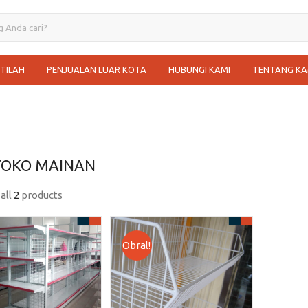
STILAH
PENJUALAN LUAR KOTA
HUBUNGI KAMI
TENTANG KA
TOKO MAINAN
all
2
products
Obral!