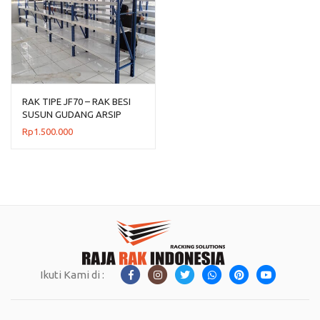
RAK TIPE JF70 – RAK BESI
SUSUN GUDANG ARSIP
DOKUMEN KANTOR
Rp
1.500.000
Ikuti Kami di :