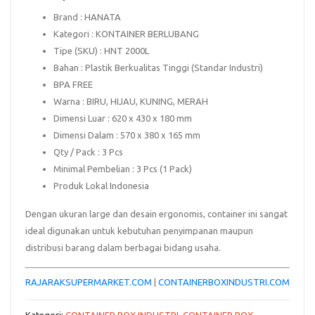
Brand
: HANATA
Kategori
: KONTAINER BERLUBANG
Tipe (SKU)
: HNT 2000L
Bahan
: Plastik Berkualitas Tinggi (Standar Industri)
BPA FREE
Warna
: BIRU, HIJAU, KUNING, MERAH
Dimensi Luar
: 620 x 430 x 180 mm
Dimensi Dalam
: 570 x 380 x 165 mm
Qty / Pack
: 3 Pcs
Minimal Pembelian
: 3 Pcs (1 Pack)
Produk Lokal Indonesia
Dengan ukuran large dan desain ergonomis, container ini sangat
ideal digunakan untuk kebutuhan penyimpanan maupun
distribusi barang dalam berbagai bidang usaha.
RAJARAKSUPERMARKET.COM
|
CONTAINERBOXINDUSTRI.COM
Kategori:
CONTAINER BOX INDUSTRI
,
CONTAINER BOX