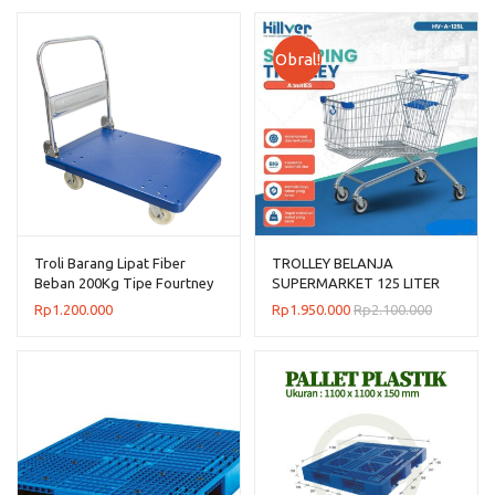
Obral!
Troli Barang Lipat Fiber
TROLLEY BELANJA
Beban 200Kg Tipe Fourtney
SUPERMARKET 125 LITER
8884
HILVER TIPE HV-A-125L
Rp
1.200.000
Rp
1.950.000
Rp
2.100.000