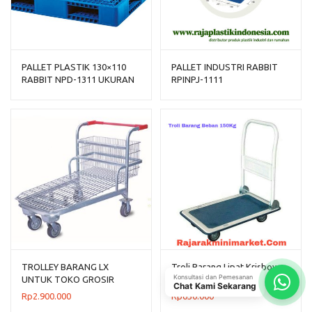
PALLET PLASTIK 130×110
PALLET INDUSTRI RABBIT
RABBIT NPD-1311 UKURAN
RPINPJ-1111
130x110x150 CM, JUAL
HARGA BERSAING
TROLLEY BARANG LX
Troli Barang Lipat Krisbow
Konsultasi dan Pemesanan
UNTUK TOKO GROSIR
Beban 150 Kg
Chat Kami Sekarang
SUPERMARKET BESAR
Rp
2.900.000
Rp
650.000