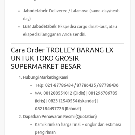
Jabodetabek
: Deliveree / Lalamove (same-day/next-
day).
Luar Jabodetabek
: Ekspedisi cargo darat–laut, atau
ekspedisi langganan Anda sendiri.
Cara Order TROLLEY BARANG LX
UNTUK TOKO GROSIR
SUPERMARKET BESAR
Hubungi Marketing Kami
Telp:
021-87786434 / 87786435 / 87786436
WA:
081288551012 (Didin)
|
081296786785
(Idris)
|
082312540554 (Iskandar)
|
082184497726 (Rahmat)
Dapatkan Penawaran Resmi (Quotation)
Kami kirimkan harga final + ongkir dan estimasi
pengiriman.