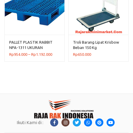
PALLET PLASTIK RABBIT
Troli Barang Lipat Krisbow
NPA-1311 UKURAN
Beban 150 Kg
130x110x16 CM, JUAL
Rentang
Rp
954.000
–
Rp
1.192.000
Rp
650.000
HARGA BERSAING
harga:
Rp954.000
hingga
Rp1.192.000
Ikuti Kami di :