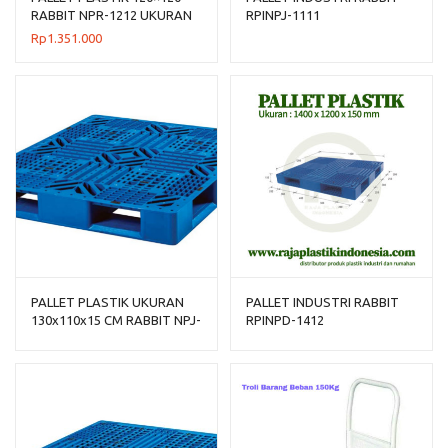
RABBIT NPR-1212 UKURAN
RPINPJ-1111
120x120x160 CM
Rp
1.351.000
PALLET PLASTIK UKURAN
PALLET INDUSTRI RABBIT
130x110x15 CM RABBIT NPJ-
RPINPD-1412
1311, JUAL HARGA
BERSAING