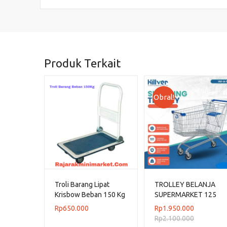
Produk Terkait
Obral!
Troli Barang Lipat
TROLLEY BELANJA
Krisbow Beban 150 Kg
SUPERMARKET 125
LITER HILVER TIPE HV-
Rp
650.000
Rp
1.950.000
A-125L
Rp
2.100.000