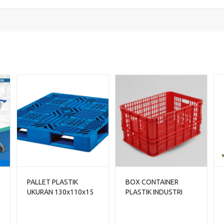
PALLET PLASTIK
BOX CONTAINER
UKURAN 130x110x15
PLASTIK INDUSTRI
CM RABBIT NPJ-1311,
BESAR 85 LITER HDPE
JUAL HARGA
BIOPLAST 6232
BERSAING
UKURAN 62 x 43 x 32