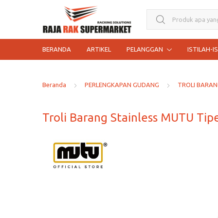
Search for:
BERANDA
ARTIKEL
PELANGGAN
ISTILAH-I
Beranda
PERLENGKAPAN GUDANG
TROLI BARA
Troli Barang Stainless MUTU Tip