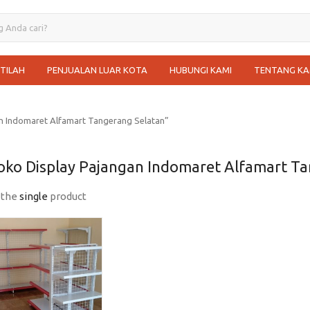
STILAH
PENJUALAN LUAR KOTA
HUBUNGI KAMI
TENTANG KA
n Indomaret Alfamart Tangerang Selatan”
oko Display Pajangan Indomaret Alfamart T
 the
single
product