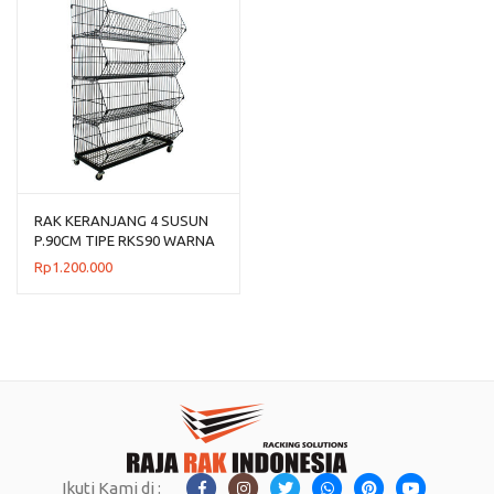
RAK KERANJANG 4 SUSUN
P.90CM TIPE RKS90 WARNA
HITAM & PUTIH
Rp
1.200.000
Ikuti Kami di :