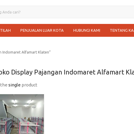
STILAH
PENJUALAN LUAR KOTA
HUBUNGI KAMI
TENTANG KA
n Indomaret Alfamart Klaten”
oko Display Pajangan Indomaret Alfamart Kl
 the
single
product