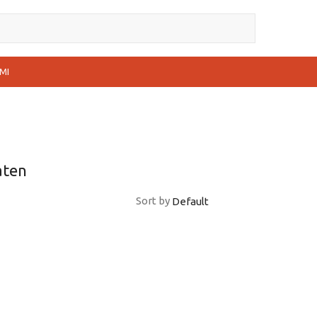
MI
aten
Sort by