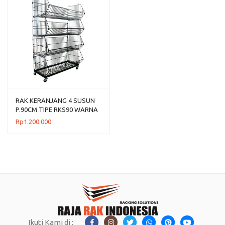
RAK KERANJANG 4 SUSUN
P.90CM TIPE RKS90 WARNA
HITAM & PUTIH
Rp
1.200.000
Ikuti Kami di :