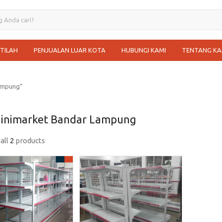
STILAH
PENJUALAN LUAR KOTA
HUBUNGI KAMI
TENTANG KA
Lampung”
inimarket Bandar Lampung
all
2
products