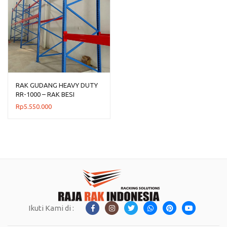
RAK GUDANG HEAVY DUTY
RR-1000 – RAK BESI
GUDANG UKURAN BESAR
Rp
5.550.000
Ikuti Kami di :