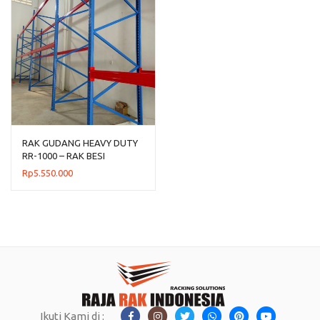
RAK GUDANG HEAVY DUTY
RR-1000 – RAK BESI
GUDANG UKURAN BESAR
Rp
5.550.000
Ikuti Kami di :