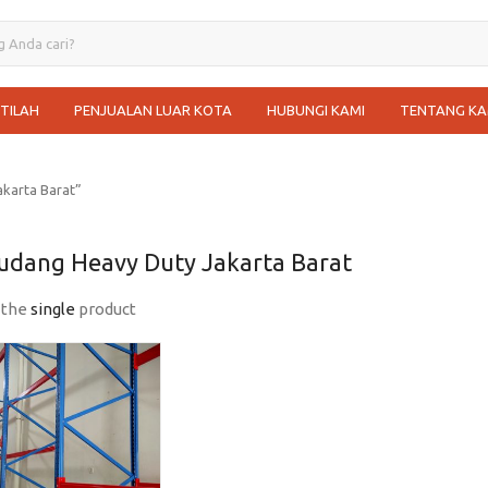
STILAH
PENJUALAN LUAR KOTA
HUBUNGI KAMI
TENTANG KA
karta Barat”
udang Heavy Duty Jakarta Barat
 the
single
product