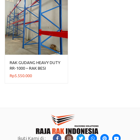
RAK GUDANG HEAVY DUTY
RR-1000 – RAK BESI
GUDANG UKURAN BESAR
Rp
5.550.000
Ikuti Kami di :