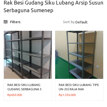
Rak Besi Gudang Siku Lubang Arsip Susun
Serbaguna Sumenep
Filters
Sort by
RAK BESI SIKU LUBANG
RAK BESI SIKU LUBANG TIPE
GUDANG SERBAGUNA 5
UN-20 | RAJA RAK
SUSUN TIPE AZ-100
Rp
650.000
Rp
1.550.000