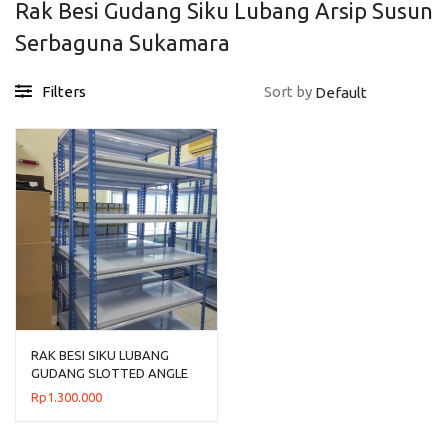
Rak Besi Gudang Siku Lubang Arsip Susun
Serbaguna Sukamara
Filters
Sort by
RAK BESI SIKU LUBANG
GUDANG SLOTTED ANGLE
TIPE STALLUM 100
Rp
1.300.000