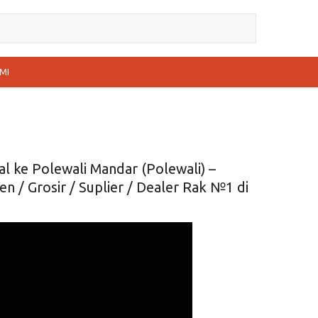
MI
l ke Polewali Mandar (Polewali) –
 / Grosir / Suplier / Dealer Rak №1 di