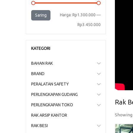
Harga
Harga
Harga:
Rp1.300.000
—
Saring
terendah
tertinggi
Rp3.450.000
KATEGORI
BAHAN RAK
BRAND
PERALATAN SAFETY
PERLENGKAPAN GUDANG
Rak B
PERLENGKAPAN TOKO
Showing 
RAK ARSIP KANTOR
RAK BESI