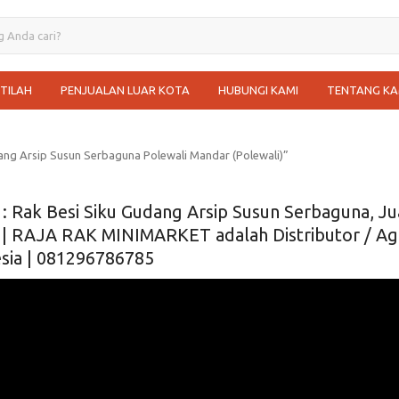
STILAH
PENJUALAN LUAR KOTA
HUBUNGI KAMI
TENTANG KA
ang Arsip Susun Serbaguna Polewali Mandar (Polewali)”
: Rak Besi Siku Gudang Arsip Susun Serbaguna, Jua
 | RAJA RAK MINIMARKET adalah Distributor / Agen
sia | 081296786785