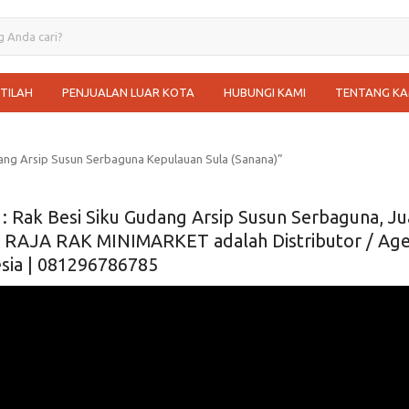
STILAH
PENJUALAN LUAR KOTA
HUBUNGI KAMI
TENTANG KA
ang Arsip Susun Serbaguna Kepulauan Sula (Sanana)”
: Rak Besi Siku Gudang Arsip Susun Serbaguna, Ju
| RAJA RAK MINIMARKET adalah Distributor / Agen 
sia | 081296786785