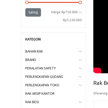
Harga
Harga
Harga:
Rp750.000
—
Saring
terendah
tertinggi
Rp5.250.000
KATEGORI
BAHAN RAK
BRAND
PERALATAN SAFETY
PERLENGKAPAN GUDANG
Rak B
PERLENGKAPAN TOKO
Showing 
RAK ARSIP KANTOR
RAK BESI