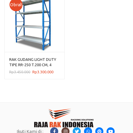
Obral!
RAK GUDANG LIGHT DUTY
TIPE RR-250 T.200 CM, 4
LEVEL SHELF
Harga
Harga
Rp
3.450.000
Rp
3.300.000
aslinya
saat
adalah:
ini
Rp3.450.000.
adalah:
Rp3.300.000.
Ikuti Kami di :