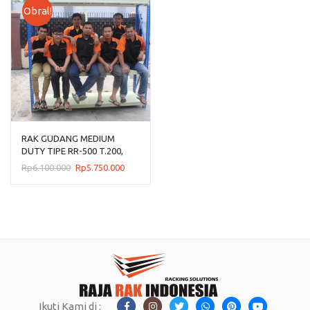
Obral!
RAK GUDANG MEDIUM
DUTY TIPE RR-500 T.200,
KAPASITAS 500 KG
Harga
Harga
Rp
6.100.000
Rp
5.750.000
aslinya
saat
adalah:
ini
Rp6.100.000.
adalah:
Rp5.750.000.
Ikuti Kami di :