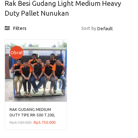
Rak Besi Gudang Light Medium Heavy
Duty Pallet Nunukan
Filters
Sort by
Obral!
RAK GUDANG MEDIUM
DUTY TIPE RR-500 T.200,
KAPASITAS 500 KG
Harga
Harga
Rp
6.100.000
Rp
5.750.000
aslinya
saat
adalah:
ini