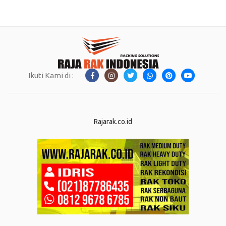
Rp6.100.000.
adalah:
Rp5.750.000.
Ikuti Kami di :
Rajarak.co.id