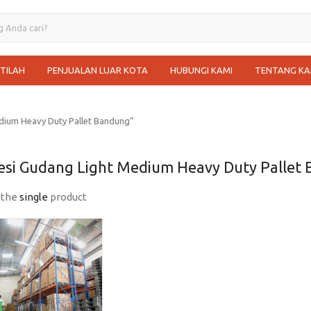
STILAH
PENJUALAN LUAR KOTA
HUBUNGI KAMI
TENTANG KA
dium Heavy Duty Pallet Bandung”
esi Gudang Light Medium Heavy Duty Pallet
 the
single
product