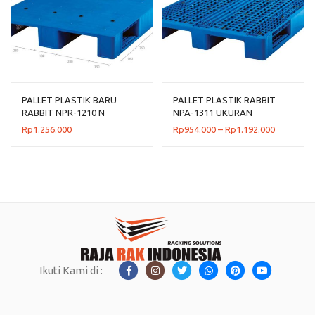
PALLET PLASTIK BARU
PALLET PLASTIK RABBIT
RABBIT NPR-1210 N
NPA-1311 UKURAN
UKURAN 120x100x16 CM
130x110x16 CM, JUAL
Rentang
Rp
1.256.000
Rp
954.000
–
Rp
1.192.000
HARGA BERSAING
harga:
Rp954.00
hingga
Rp1.192.
Ikuti Kami di :