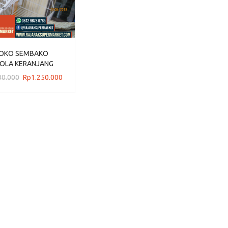
TOKO SEMBAKO
OLA KERANJANG
RR-13 RAJARAK
Harga
Harga
00.000
Rp
1.250.000
aslinya
saat
adalah:
ini
Rp1.300.000.
adalah:
Rp1.250.000.