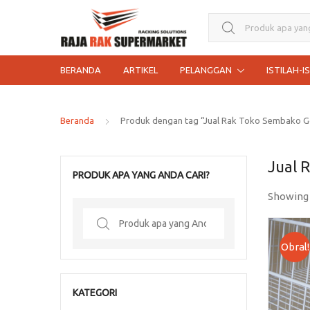
Search for:
BERANDA
ARTIKEL
PELANGGAN
ISTILAH-I
Beranda
Produk dengan tag “Jual Rak Toko Sembako G
Jual 
PRODUK APA YANG ANDA CARI?
Showing
Search
for:
Obral!
KATEGORI