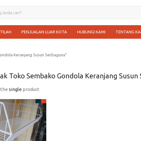
STILAH
PENJUALAN LUAR KOTA
HUBUNGI KAMI
TENTANG KA
ondola Keranjang Susun Serbaguna”
Rak Toko Sembako Gondola Keranjang Susun
 the
single
product