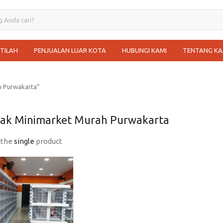
STILAH
PENJUALAN LUAR KOTA
HUBUNGI KAMI
TENTANG KA
h Purwakarta”
Rak Minimarket Murah Purwakarta
 the
single
product