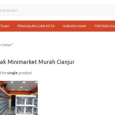
STILAH
PENJUALAN LUAR KOTA
HUBUNGI KAMI
TENTANG KA
 Cianjur”
Rak Minimarket Murah Cianjur
 the
single
product