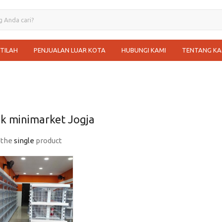
STILAH
PENJUALAN LUAR KOTA
HUBUNGI KAMI
TENTANG KA
ak minimarket Jogja
 the
single
product