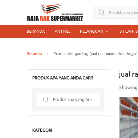
Search for:
BERANDA
ARTIKEL
PELANGGAN
ISTILAH-I
Beranda
Produk dengan tag “jual rak minimarket Jogja”
jual r
PRODUK APA YANG ANDA CARI?
Showing
Search
for:
KATEGORI