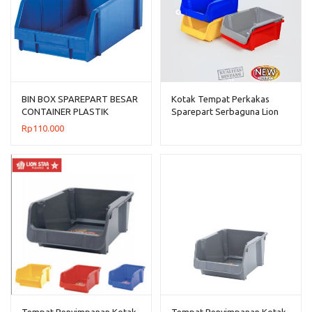
BIN BOX SPAREPART BESAR
Kotak Tempat Perkakas
CONTAINER PLASTIK
Sparepart Serbaguna Lion
INDUSTRI RABBIT 0111
Star JX-34 Navara Box 300
Rp
110.000
Tempat Penyimpanan Kotak
Tempat Penyimpanan Kotak