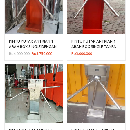
PINTU PUTAR ANTRIAN 1
PINTU PUTAR ANTRIAN 1
ARAH BOX SINGLE DENGAN
ARAH BOX SINGLE TANPA
COUNTER
COUNTER
Harga
Harga
Rp
4.000.000
Rp
3.750.000
Rp
3.000.000
aslinya
saat
adalah:
ini
Rp4.000.000.
adalah:
Rp3.750.000.
PINTU PUTAR STAINLESS
PINTU PUTAR STAINLESS