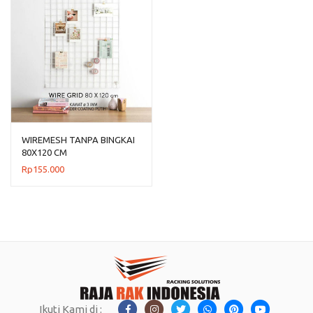
WIREMESH TANPA BINGKAI
80X120 CM
Rp
155.000
Ikuti Kami di :