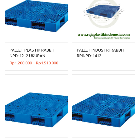
PALLET PLASTIK RABBIT
PALLET INDUSTRI RABBIT
NPD-1212 UKURAN
RPINPD-1412
120x120x15 CM
Rentang
Rp
1.208.000
–
Rp
1.510.000
harga:
Rp1.208.000
hingga
Rp1.510.000