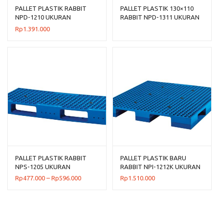
PALLET PLASTIK RABBIT
PALLET PLASTIK 130×110
NPD-1210 UKURAN
RABBIT NPD-1311 UKURAN
120x100x15 CM
130x110x150 CM, JUAL
Rp
1.391.000
HARGA BERSAING
PALLET PLASTIK RABBIT
PALLET PLASTIK BARU
NPS-1205 UKURAN
RABBIT NPI-1212K UKURAN
120x50x13,2 CM
120x120x13,5 CM
Rentang
Rp
477.000
–
Rp
596.000
Rp
1.510.000
harga:
Rp477.000
hingga
Rp596.000